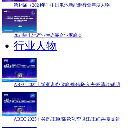
第14届（2024年）中国电池新能源行业年度人物
2024钠电池产业生态圈企业家峰会
行业人物
ABEC 2025丨游家训/彭政峰/鲍伟/陈义夫/杨清欣/胡明
ABEC 2025丨吴辉/王臣/潘党育/李世江/王红兵/夏文进