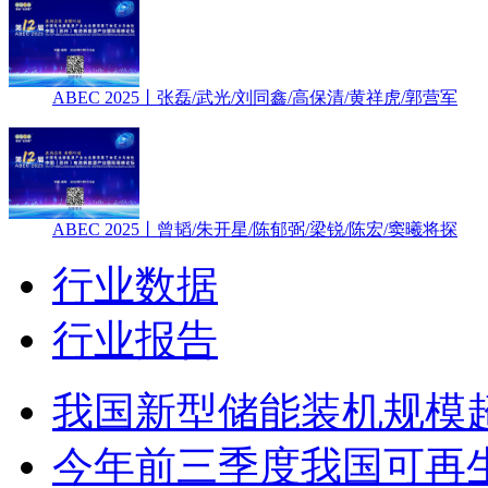
ABEC 2025丨张磊/武光/刘同鑫/高保清/黄祥虎/郭营军
ABEC 2025丨曾韬/朱开星/陈郁弼/梁锐/陈宏/窦曦将探
行业数据
行业报告
我国新型储能装机规模超
今年前三季度我国可再生