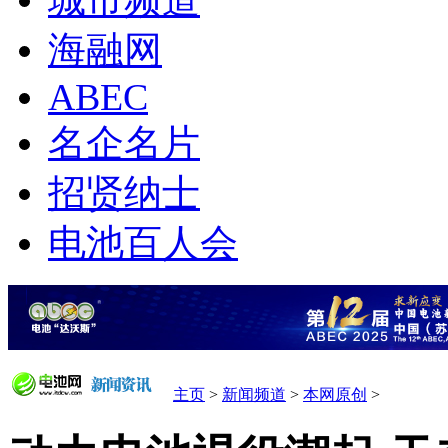
城市频道
海融网
ABEC
名企名片
招贤纳士
电池百人会
主页
>
新闻频道
>
本网原创
>