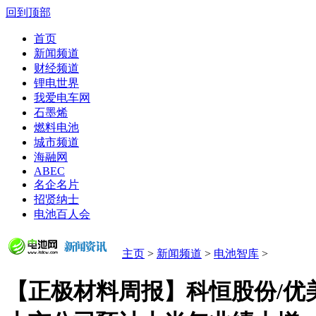
回到顶部
首页
新闻频道
财经频道
锂电世界
我爱电车网
石墨烯
燃料电池
城市频道
海融网
ABEC
名企名片
招贤纳士
电池百人会
主页
>
新闻频道
>
电池智库
>
【正极材料周报】科恒股份/优