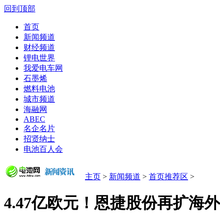
回到顶部
首页
新闻频道
财经频道
锂电世界
我爱电车网
石墨烯
燃料电池
城市频道
海融网
ABEC
名企名片
招贤纳士
电池百人会
主页
>
新闻频道
>
首页推荐区
>
4.47亿欧元！恩捷股份再扩海