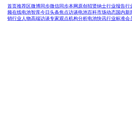
首页推荐区
微博同步
微信同步
本网原创
招贤纳士
行业报告
行
频在线
电池智库
今日头条
焦点访谈
电池百科
市场动态
国内新
销
行业人物
高端访谈
专家观点
机构分析
电池快讯
行业标准
会