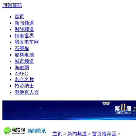
回到顶部
首页
新闻频道
财经频道
锂电世界
我爱电车网
石墨烯
燃料电池
城市频道
海融网
ABEC
名企名片
招贤纳士
电池百人会
主页
>
新闻频道
>
首页推荐区
>