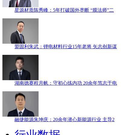
星源材质陈秀峰：5年打破国外垄断 “膜法师”二
盟固利朱武：锂电材料行业15年老将 矢志创新谋
湖南德赛程月帆：守初心练内功 20余年笃志于电
融捷能源朱坤庆：20余年潜心新能源行业 主导2