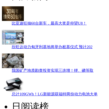
比亚迪狂抽60台新车，最高大奖是仰望U8！
欣旺达动力匈牙利基地将举办桩基仪式 预计202
我国矿产地质勘查投资实现三连增！锂、磷等取
总计109GWh！LG新能源获福特两份动力电池大单
日阅读榜