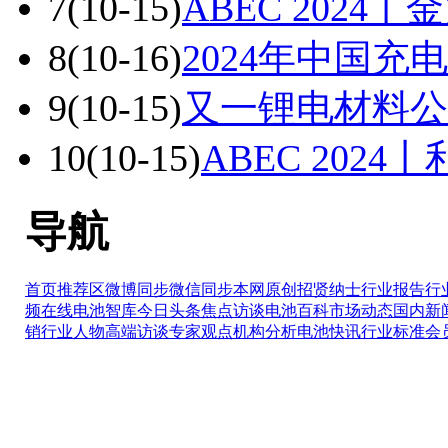
7
(10-15)
ABEC 202
8
(10-16)
2024年中国
9
(10-15)
又一锂电材料公
10
(10-15)
ABEC 20
导航
首页推荐区
微博同步
微信同步
本网原创
招贤纳士
行业报告
行
频在线
电池智库
今日头条
焦点访谈
电池百科
市场动态
国内新
销
行业人物
高端访谈
专家观点
机构分析
电池快讯
行业标准
会