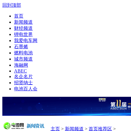
回到顶部
首页
新闻频道
财经频道
锂电世界
我爱电车网
石墨烯
燃料电池
城市频道
海融网
ABEC
名企名片
招贤纳士
电池百人会
主页
>
新闻频道
>
首页推荐区
>