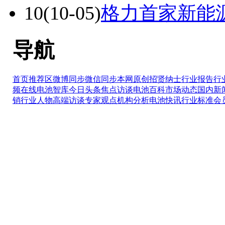
10
(10-05)
格力首家新能
导航
首页推荐区
微博同步
微信同步
本网原创
招贤纳士
行业报告
行
频在线
电池智库
今日头条
焦点访谈
电池百科
市场动态
国内新
销
行业人物
高端访谈
专家观点
机构分析
电池快讯
行业标准
会