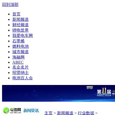
回到顶部
首页
新闻频道
财经频道
锂电世界
我爱电车网
石墨烯
燃料电池
城市频道
海融网
ABEC
名企名片
招贤纳士
电池百人会
主页
>
新闻频道
>
行业数据
>