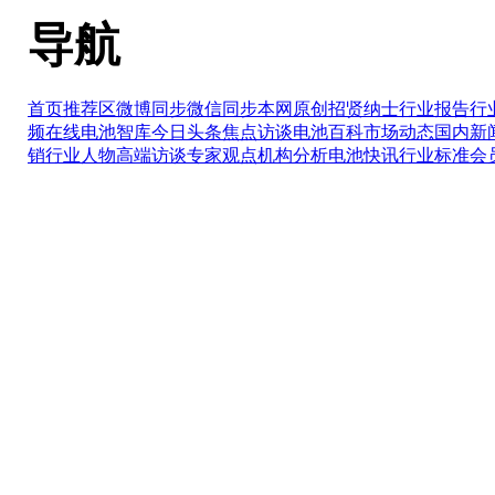
导航
首页推荐区
微博同步
微信同步
本网原创
招贤纳士
行业报告
行
频在线
电池智库
今日头条
焦点访谈
电池百科
市场动态
国内新
销
行业人物
高端访谈
专家观点
机构分析
电池快讯
行业标准
会