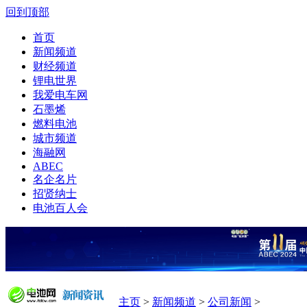
回到顶部
首页
新闻频道
财经频道
锂电世界
我爱电车网
石墨烯
燃料电池
城市频道
海融网
ABEC
名企名片
招贤纳士
电池百人会
主页
>
新闻频道
>
公司新闻
>