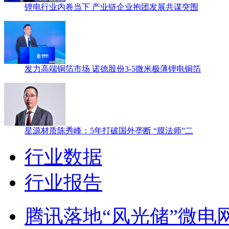
锂电行业内卷当下 产业链企业抱团发展共谋突围
发力高端铜箔市场 诺德股份3-5微米极薄锂电铜箔
星源材质陈秀峰：5年打破国外垄断 “膜法师”二
行业数据
行业报告
腾讯落地“风光储”微电