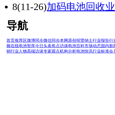
8
(11-26)
加码电池回收业
导航
首页推荐区
微博同步
微信同步
本网原创
招贤纳士
行业报告
行
频在线
电池智库
今日头条
焦点访谈
电池百科
市场动态
国内新
销
行业人物
高端访谈
专家观点
机构分析
电池快讯
行业标准
会