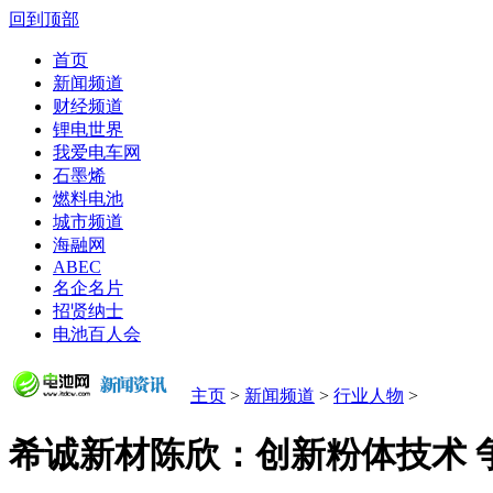
回到顶部
首页
新闻频道
财经频道
锂电世界
我爱电车网
石墨烯
燃料电池
城市频道
海融网
ABEC
名企名片
招贤纳士
电池百人会
主页
>
新闻频道
>
行业人物
>
希诚新材陈欣：创新粉体技术 