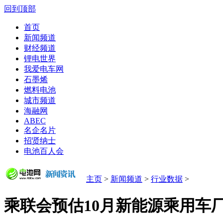
回到顶部
首页
新闻频道
财经频道
锂电世界
我爱电车网
石墨烯
燃料电池
城市频道
海融网
ABEC
名企名片
招贤纳士
电池百人会
主页
>
新闻频道
>
行业数据
>
乘联会预估10月新能源乘用车厂