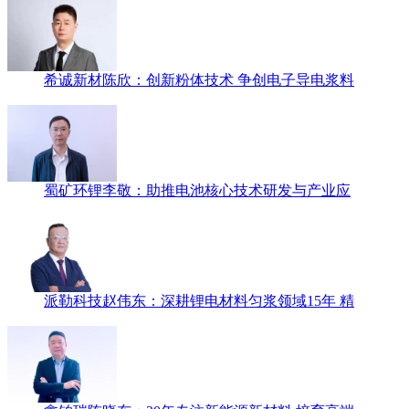
希诚新材陈欣：创新粉体技术 争创电子导电浆料
蜀矿环锂李敬：助推电池核心技术研发与产业应
派勒科技赵伟东：深耕锂电材料匀浆领域15年 精