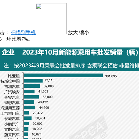
点击：
扫描到手机
放大
缩小
%，环比增7%。