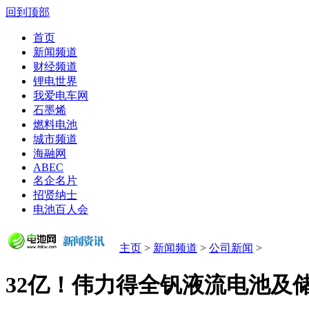
回到顶部
首页
新闻频道
财经频道
锂电世界
我爱电车网
石墨烯
燃料电池
城市频道
海融网
ABEC
名企名片
招贤纳士
电池百人会
主页
>
新闻频道
>
公司新闻
>
32亿！伟力得全钒液流电池及