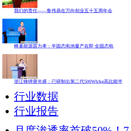
我们的责任——鲁伟鼎在万向创业五十五周年会
蜂巢能源苗力孝：半固态电池量产在即 全固态电
浙江锋锂唐光盛：已研制出第二代500Wh/kg高比能半
行业数据
行业报告
月度渗透率首破50%！