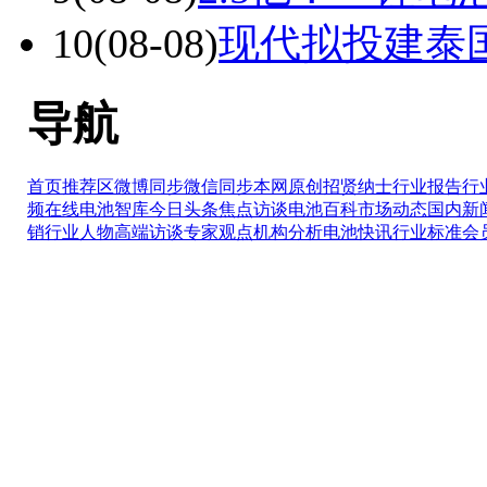
10
(08-08)
现代拟投建泰
导航
首页推荐区
微博同步
微信同步
本网原创
招贤纳士
行业报告
行
频在线
电池智库
今日头条
焦点访谈
电池百科
市场动态
国内新
销
行业人物
高端访谈
专家观点
机构分析
电池快讯
行业标准
会