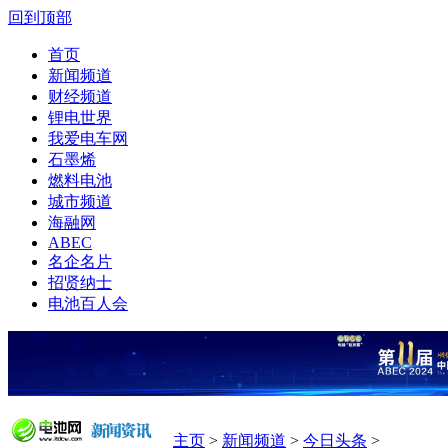
回到顶部
首页
新闻频道
财经频道
锂电世界
我爱电车网
石墨烯
燃料电池
城市频道
海融网
ABEC
名企名片
招贤纳士
电池百人会
主页
>
新闻频道
>
今日头条
>