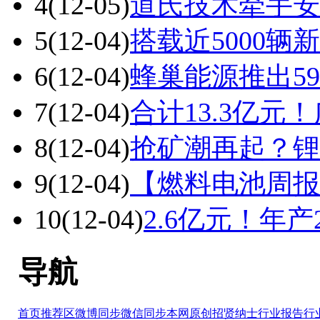
4
(12-05)
道氏技术牵手安
5
(12-04)
搭载近5000辆
6
(12-04)
蜂巢能源推出5
7
(12-04)
合计13.3亿
8
(12-04)
抢矿潮再起？锂
9
(12-04)
【燃料电池周报
10
(12-04)
2.6亿元！年
导航
首页推荐区
微博同步
微信同步
本网原创
招贤纳士
行业报告
行