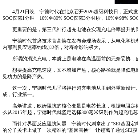
4月21日晚，宁德时代在北京召开2026超级科技日，正式
SOC仅需1分钟，10%至80% SOC仅需3分44秒，10%至98% 
更重要的是，第三代神行超充电池在实现充电倍率提升的
宁德时代首席技术官高焕在发布会现场表示，从电化学机
内部副反应速率约增加2倍，对寿命影响极大。
所谓的涓流充电，本质上是电池在高温面前的无奈妥协，
想要提高充电速度，又不增加产热，核心路径就是降低电
见功力的是降产热。
这一次，宁德时代几乎将神行超充电池从里到外重新设计、系
成，行业第一。
高焕讲道，欧姆阻抗的核心变量是电芯长度，根据电阻定律R
么从2015年起，宁德时代就坚定选择300毫米级别作为超充电
而针对界面反应阻抗问题，宁德时代则拿出了“SEI基因定
的分子关卡上做了一次精准的“基因替换”，让锂离子通过SEI