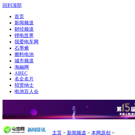
回到顶部
首页
新闻频道
财经频道
锂电世界
我爱电车网
石墨烯
燃料电池
城市频道
海融网
ABEC
名企名片
招贤纳士
电池百人会
主页
>
新闻频道
>
本网原创
>