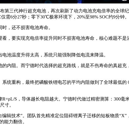
发布第三代神行超充电池，再次刷新了动力电池充电倍率的全球纪录，
SOC仅需6分27秒；零下30℃极寒环境下，20%至98% SOC约9分钟
同时，还不损害电池寿命。
理看，要实现充电倍率提升同时不损害电池寿命，核心难题不是涓
当电池温度升得太高，系统只能强制降低电流来降温。
池的内阻。而宁德时代选择的超充路线，就是不伤寿命的真超充
统重构，最终把磷酸铁锂电芯的平均内阻做到了全球最低的 0.
=ρL/S，导体越长电阻越大。宁德时代做过精密测算：300毫米
芯尺寸。
向编辑技术”。团队首先精准定位阻碍锂离子迁移的短板物质“X”，
膜的能力翻倍。