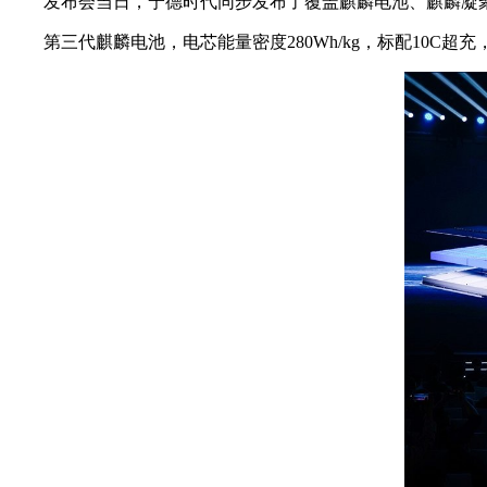
发布会当日，宁德时代同步发布了覆盖麒麟电池、麒麟凝
第三代麒麟电池，电芯能量密度280Wh/kg，标配10C超