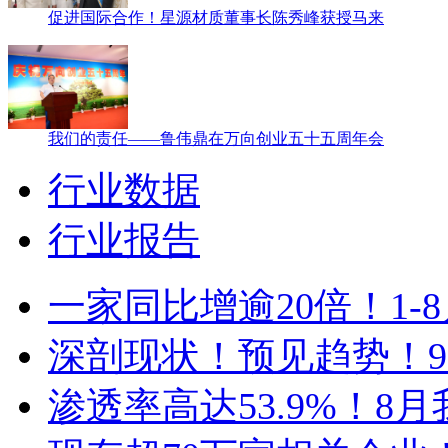
促进国际合作！星源材质董事长陈秀峰获授马来
我们的责任——鲁伟鼎在万向创业五十五周年会
行业数据
行业报告
一家同比增逾20倍！1
深剖现状！预见趋势！9
渗透率高达53.9%！8