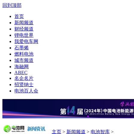
回到顶部
首页
新闻频道
财经频道
锂电世界
我爱电车网
石墨烯
燃料电池
城市频道
海融网
ABEC
名企名片
招贤纳士
电池百人会
主页
>
新闻频道
>
电池智库
>