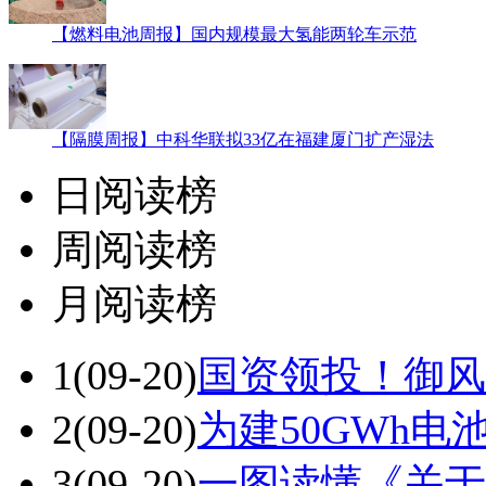
【燃料电池周报】国内规模最大氢能两轮车示范
【隔膜周报】中科华联拟33亿在福建厦门扩产湿法
日阅读榜
周阅读榜
月阅读榜
1
(09-20)
国资领投！御风
2
(09-20)
为建50GWh电
3
(09-20)
一图读懂《关于