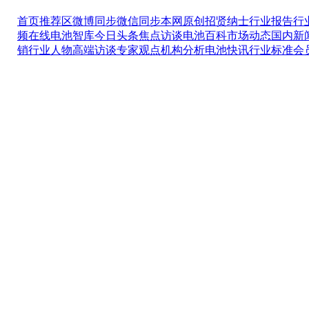
首页推荐区
微博同步
微信同步
本网原创
招贤纳士
行业报告
行
频在线
电池智库
今日头条
焦点访谈
电池百科
市场动态
国内新
销
行业人物
高端访谈
专家观点
机构分析
电池快讯
行业标准
会