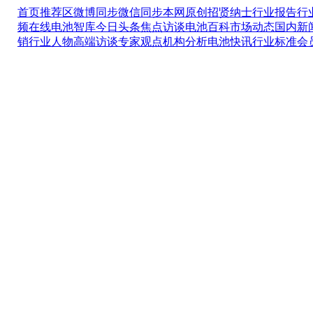
首页推荐区
微博同步
微信同步
本网原创
招贤纳士
行业报告
行
频在线
电池智库
今日头条
焦点访谈
电池百科
市场动态
国内新
销
行业人物
高端访谈
专家观点
机构分析
电池快讯
行业标准
会