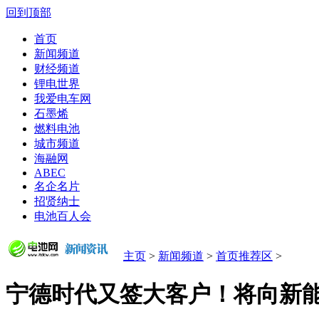
回到顶部
首页
新闻频道
财经频道
锂电世界
我爱电车网
石墨烯
燃料电池
城市频道
海融网
ABEC
名企名片
招贤纳士
电池百人会
主页
>
新闻频道
>
首页推荐区
>
宁德时代又签大客户！将向新