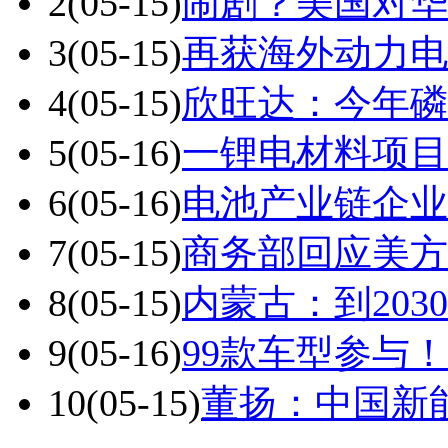
2
(05-15)
闹剧？美国对华
3
(05-15)
再获海外动力电
4
(05-15)
欣旺达：今年磷
5
(05-16)
一锂电材料项目
6
(05-16)
电池产业链企业
7
(05-15)
商务部回应美方
8
(05-15)
内蒙古：到20
9
(05-16)
99款车型参与！
10
(05-15)
​董扬：中国