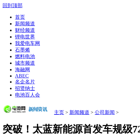
回到顶部
首页
新闻频道
财经频道
锂电世界
我爱电车网
石墨烯
燃料电池
城市频道
海融网
ABEC
名企名片
招贤纳士
电池百人会
主页
>
新闻频道
>
公司新闻
>
突破！太蓝新能源首发车规级72