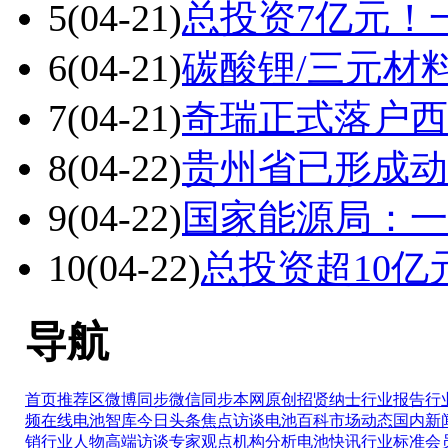
5
(04-21)
总投资7亿元！
6
(04-21)
碳酸锂/三元材
7
(04-21)
奇瑞正式落户西
8
(04-22)
贵州省已形成动力
9
(04-22)
国家能源局：一
10
(04-22)
总投资超10
导航
首页推荐区
微博同步
微信同步
本网原创
招贤纳士
行业报告
行
频在线
电池智库
今日头条
焦点访谈
电池百科
市场动态
国内新
销
行业人物
高端访谈
专家观点
机构分析
电池快讯
行业标准
会