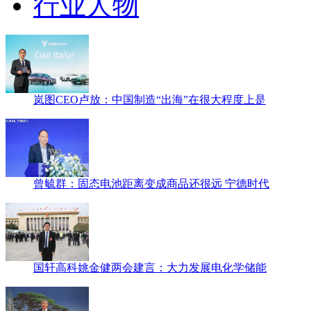
行业人物
岚图CEO卢放：中国制造“出海”在很大程度上是
曾毓群：固态电池距离变成商品还很远 宁德时代
国轩高科姚金健两会建言：大力发展电化学储能