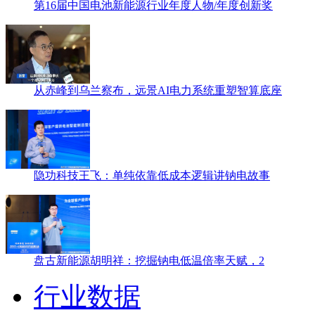
第16届中国电池新能源行业年度人物/年度创新奖
从赤峰到乌兰察布，远景AI电力系统重塑智算底座
隐功科技王飞：单纯依靠低成本逻辑讲钠电故事
盘古新能源胡明祥：挖掘钠电低温倍率天赋，2
行业数据