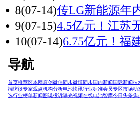
8
(07-14)
传LG新能源年
9
(07-15)
4.5亿元！江
10
(07-14)
6.75亿元！
导航
首页推荐区
本网原创
微信同步
微博同步
国内新闻
国际新闻
技
端访谈
专家观点
机构分析
电池快讯
行业标准
会员专区
市场动
选
行业榜单
新闻图说
投诉曝光
视频在线
电池智库
今日头条
焦