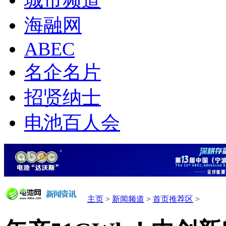
城市频道
海融网
ABEC
名企名片
招贤纳士
电池百人会
主页
>
新闻频道
>
首页推荐区
>