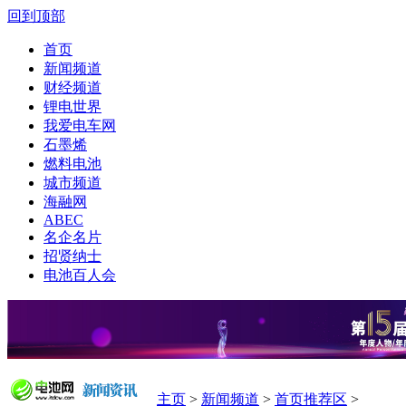
回到顶部
首页
新闻频道
财经频道
锂电世界
我爱电车网
石墨烯
燃料电池
城市频道
海融网
ABEC
名企名片
招贤纳士
电池百人会
主页
>
新闻频道
>
首页推荐区
>