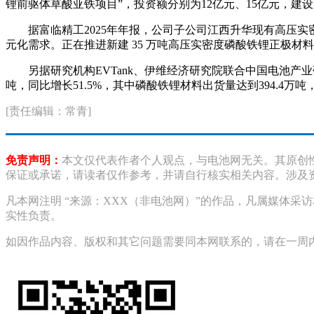
锂前驱体草酸亚铁项目”，投资额分别为12亿元、15亿元，建设
据富临精工2025年年报，公司子公司江西升华现有高压
元化需求。正在推进新建 35 万吨高压实密度磷酸铁锂正极材
另据研究机构EVTank、伊维经济研究院联合中国电池产
吨，同比增长51.5%，其中磷酸铁锂材料出货量达到394.4万
[责任编辑：常青]
免责声明：
本文仅代表作者个人观点，与电池网无关。其原创
保证或承诺，请读者仅作参考，并请自行核实相关内容。涉及
凡本网注明 “来源：XXX（非电池网）”的作品，凡属媒体
实性负责。
如因作品内容、版权和其它问题需要同本网联系的，请在一周内进行，