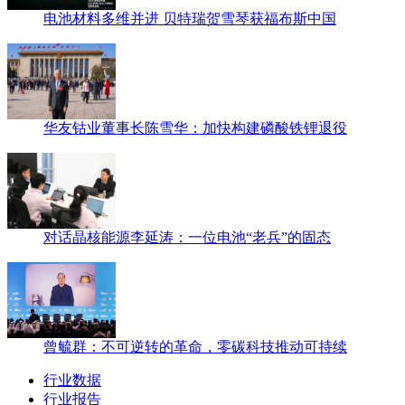
电池材料多维并进 贝特瑞贺雪琴获福布斯中国
华友钴业董事长陈雪华：加快构建磷酸铁锂退役
对话晶核能源李延涛：一位电池“老兵”的固态
曾毓群：不可逆转的革命，零碳科技推动可持续
行业数据
行业报告