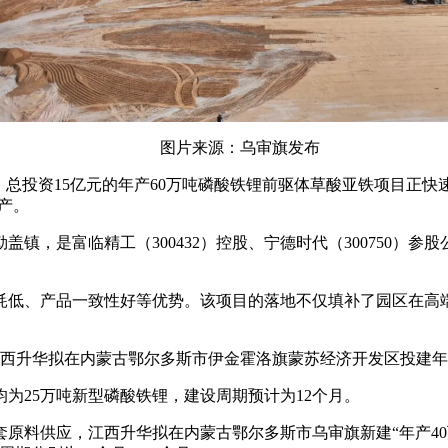
图片来源：乌审旗发布
，总投资15亿元的年产60万吨磷酸铁锂前驱体草酸亚铁项目正
投产。
镇，是富临精工（300432）控股、宁德时代（300750）
耗低、产品一致性好等优势。该项目的落地不仅填补了园区在高
西升华拟在内蒙古鄂尔多斯市伊金霍洛旗蒙苏经济开发区投建年产
为25万吨新型磷酸铁锂，建设周期预计为12个月。
套原料供应，江西升华拟在内蒙古鄂尔多斯市乌审旗新建“年产40