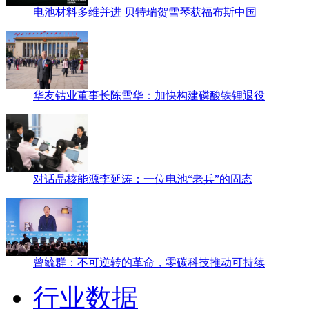
电池材料多维并进 贝特瑞贺雪琴获福布斯中国
华友钴业董事长陈雪华：加快构建磷酸铁锂退役
对话晶核能源李延涛：一位电池“老兵”的固态
曾毓群：不可逆转的革命，零碳科技推动可持续
行业数据