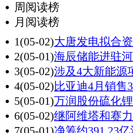
周阅读榜
月阅读榜
1
(05-02)
大唐发电拟合资
2
(05-01)
海辰储能进驻河
3
(05-02)
涉及4大新能源
4
(05-02)
比亚迪4月销售3
5
(05-01)
万润股份硫化锂
6
(05-02)
继阿维塔和赛力
7
(05-01)
净筹约391.2