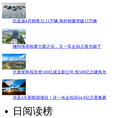
比亚迪4月销售32.11万辆 海外销量突破13万辆
继阿维塔和赛力斯之后，又一车企拟入股为旗下
大唐发电拟合资100亿成立新公司 投580亿元建风光
涉及4大新能源项目！这一央企拟斥64.9亿元置换募
日阅读榜