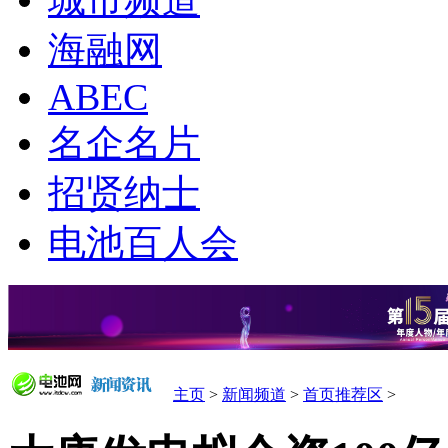
城市频道
海融网
ABEC
名企名片
招贤纳士
电池百人会
主页
>
新闻频道
>
首页推荐区
>