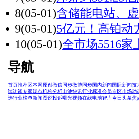
8
(05-01)
含储能电站、虚
9
(05-01)
5亿元！高铂动
10
(05-01)
全市场5516
导航
首页推荐区
本网原创
微信同步
微博同步
国内新闻
国际新闻
技
端访谈
专家观点
机构分析
电池快讯
行业标准
会员专区
市场动
选
行业榜单
新闻图说
投诉曝光
视频在线
电池智库
今日头条
焦