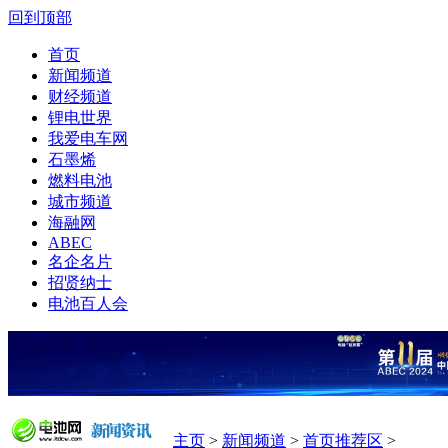
回到顶部
首页
新闻频道
财经频道
锂电世界
我爱电车网
石墨烯
燃料电池
城市频道
海融网
ABEC
名企名片
招贤纳士
电池百人会
主页
>
新闻频道
>
首页推荐区
>