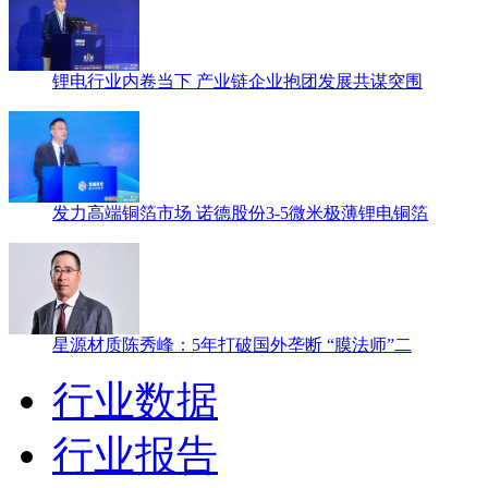
锂电行业内卷当下 产业链企业抱团发展共谋突围
发力高端铜箔市场 诺德股份3-5微米极薄锂电铜箔
星源材质陈秀峰：5年打破国外垄断 “膜法师”二
行业数据
行业报告