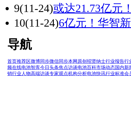
9
(11-24)
或达21.73亿
10
(11-24)
6亿元！华智
导航
首页推荐区
微博同步
微信同步
本网原创
招贤纳士
行业报告
行
频在线
电池智库
今日头条
焦点访谈
电池百科
市场动态
国内新
销
行业人物
高端访谈
专家观点
机构分析
电池快讯
行业标准
会