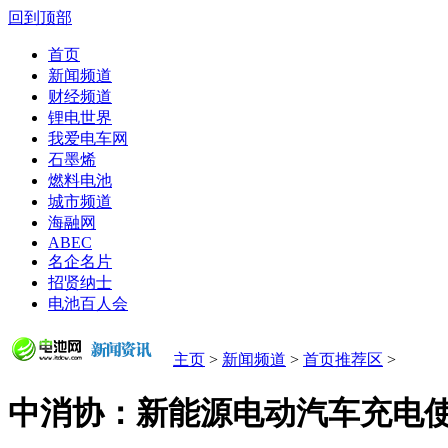
回到顶部
首页
新闻频道
财经频道
锂电世界
我爱电车网
石墨烯
燃料电池
城市频道
海融网
ABEC
名企名片
招贤纳士
电池百人会
主页
>
新闻频道
>
首页推荐区
>
中消协：新能源电动汽车充电使