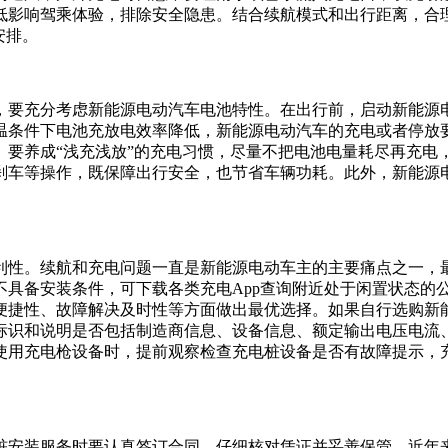
低影响驾乘体验，排除安全隐患。结合续航模式和出行距离，合
安排。
要充分考虑新能源电动汽车电池特性。在出行前，启动新能源电
温条件下电池充放电效率降低，新能源电动汽车的充电或者停放
。要养成“浅充浅放”的充电习惯，尽量不把电池电量耗尽再充电
刹车等操作，既保障出行安全，也节省车辆功耗。此外，新能源
利性。续航和充电问题一直是新能源电动车主的主要痛点之一，
不具备安装条件，可下载各类充电App查询附近处于闲置状态的
便捷性、故障解决及时性等方面做出最优选择。如果自行选购新
标识和说明是否包括制造商信息、设备信息、额定输出电压电流、
使用充电枪设备时，提前观察检查充电桩设备是否有故障提示，
桩安装服务时要认真签订合同、仔细核对凭证并妥善保管。近年