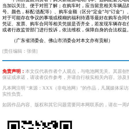
当加以关注、便于对照了解；在购车时，应当留意相关车辆品
号、颜色，标配/选配等）、购车金额（区分“定金”与“订金
对于可能存在争议的事项或模糊的福利待遇等最好在购车合同
凭证、发票、购车合同等相关凭据是否齐全，若发现车辆存在
或者行政监管部门进行投诉，依法维权，保障自身的合法权益
（广东省消委会、佛山市消委会对本文亦有贡献）
[责任编辑：张倩]
免责声明：
本文仅代表作者个人观点，与电池网无关。其原创
保证或承诺，请读者仅作参考，并请自行核实相关内容。涉及
凡本网注明 “来源：XXX（非电池网）”的作品，凡属媒体
实性负责。
如因作品内容、版权和其它问题需要同本网联系的，请在一周内进行，以便我