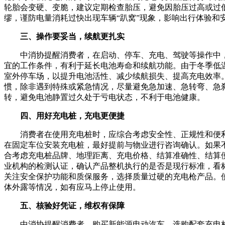
轮胎会变硬、变脆，建议定期检查胎压，避免因胎压过高或过
缪，谨防电量消耗过快出现车辆“趴窝”现象，影响出行体验和
三、操作要妥当，续航更扎实
中消协提醒消费者，在启动、停车、充电、驾驶等操作中，
宜的工作条件，有利于延长电池寿命和续航功能。由于冬季低
室外停车场，以提升电池活性、减少续航损失、提高充电效率
惯，除非遇到特殊或紧急情况，尽量避免急加速、急转弯、急
转，避免电池静置过久处于亏电状态，不利于电池健康。
四、用好充电桩，充电更便捷
消费者在使用充电桩时，应综合考虑安全性、正规性和便
在固定车位安装充电桩，最好提前与物业进行咨询确认。如果
合考虑充电桩品牌、地理距离、充电价格、结算准确性、结算
业机构的检测认证，确认产品整机执行的是否是现行标准，看
关注安全保护功能和质保服务，选择质量过硬的充电枪产品。
体外露等情况，如有应马上停止使用。
五、核验好凭证，维权有保障
中消协提醒消费者，购买新能源电动汽车、选购配套充电