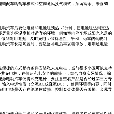
理调配车辆驾车模式和空调通风换气模式，预留富余、未雨绸
动汽车后要让电路和电池组预热1-2分钟，使电池组达到更适
要尽量选择温度相对适宜的环境，例如室内停车场或阳光充足的
，做到随用随充、及时充电；保持理性、平和、稳重的驾驶习
电动汽车长期闲置时，要适当补电后再妥善停放，定期通电运
最便捷的方式是有条件安装私人充电桩，当前很多小区可以支持
公共充电桩，在保证充电安全的前提下，结合自身实际情况，综
能源电动汽车便携式充电枪，要注意查看产品是否经过第三方专
输入电源性质（交流AC或直流DC）、使用环境等内容，同时
充电电缆是否存在绝缘皮破损、控制盒壳体是否有破损、金属导
来各级政府部门出台了一系列优惠政策，消费者在购车前可以适