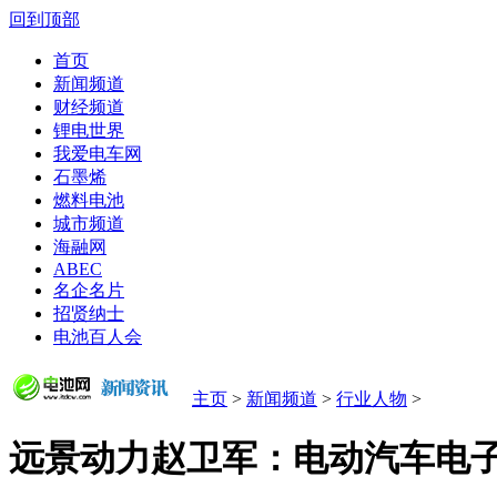
回到顶部
首页
新闻频道
财经频道
锂电世界
我爱电车网
石墨烯
燃料电池
城市频道
海融网
ABEC
名企名片
招贤纳士
电池百人会
主页
>
新闻频道
>
行业人物
>
远景动力赵卫军：电动汽车电