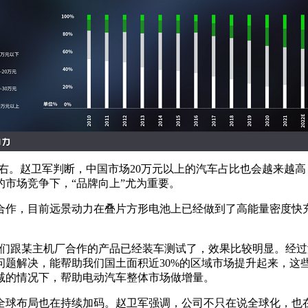
左右。赵卫军判断，中国市场20万元以上的汽车占比也会越来越高
的市场竞争下，“品牌向上”尤为重要。
合作，目前远景动力在叠片方形电池上已经做到了高能量密度快充
们跟某主机厂合作的产品已经装车测试了，效果比较明显。经过测
题解决，能帮助我们国土面积近30%的区域市场提升起来，这
减的情况下，帮助电动汽车整体市场做增量。
全球布局也在持续加码。赵卫军强调，公司不只在说全球化，也在