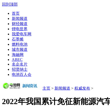
回到顶部
首页
新闻频道
财经频道
锂电世界
我爱电车网
石墨烯
燃料电池
城市频道
海融网
ABEC
名企名片
招贤纳士
电池百人会
主页
>
新闻频道
>
权威发布
>
2022年我国累计免征新能源汽车