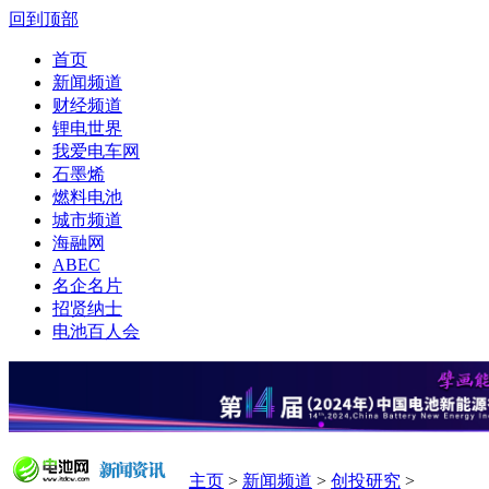
回到顶部
首页
新闻频道
财经频道
锂电世界
我爱电车网
石墨烯
燃料电池
城市频道
海融网
ABEC
名企名片
招贤纳士
电池百人会
主页
>
新闻频道
>
创投研究
>