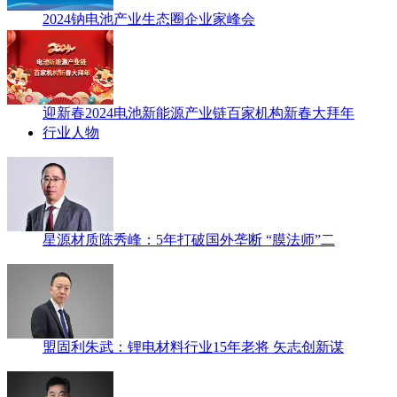
2024钠电池产业生态圈企业家峰会
迎新春2024电池新能源产业链百家机构新春大拜年
行业人物
星源材质陈秀峰：5年打破国外垄断 “膜法师”二
盟固利朱武：锂电材料行业15年老将 矢志创新谋