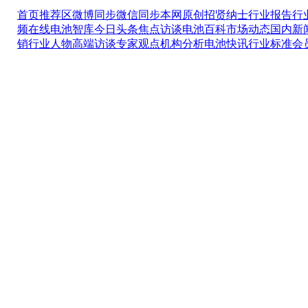
首页推荐区
微博同步
微信同步
本网原创
招贤纳士
行业报告
行
频在线
电池智库
今日头条
焦点访谈
电池百科
市场动态
国内新
销
行业人物
高端访谈
专家观点
机构分析
电池快讯
行业标准
会