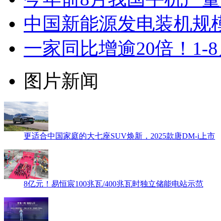
中国新能源发电装机规模达
一家同比增逾20倍！1
图片新闻
更适合中国家庭的大七座SUV焕新，2025款唐DM-i上市
8亿元！易恒宸100兆瓦/400兆瓦时独立储能电站示范