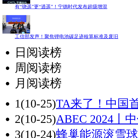
有“骁遥”更“逍遥”！宁德时代发布超级增混
工信部发声！聚焦锂电池碳足迹核算标准及废旧
日阅读榜
周阅读榜
月阅读榜
1
(10-25)
TA来了！中国
2
(10-25)
ABEC 202
3
(10-24)
蜂巢能源滚雪球