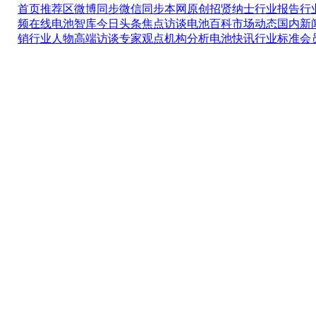
首页推荐区
微博同步
微信同步
本网原创
招贤纳士
行业报告
行
频在线
电池智库
今日头条
焦点访谈
电池百科
市场动态
国内新
销
行业人物
高端访谈
专家观点
机构分析
电池快讯
行业标准
会