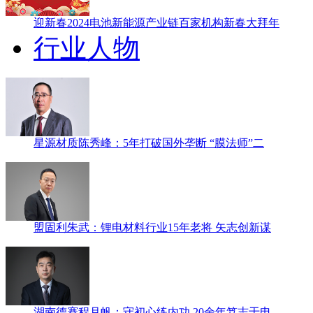
迎新春2024电池新能源产业链百家机构新春大拜年
行业人物
星源材质陈秀峰：5年打破国外垄断 “膜法师”二
盟固利朱武：锂电材料行业15年老将 矢志创新谋
湖南德赛程月帆：守初心练内功 20余年笃志于电