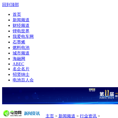
回到顶部
首页
新闻频道
财经频道
锂电世界
我爱电车网
石墨烯
燃料电池
城市频道
海融网
ABEC
名企名片
招贤纳士
电池百人会
主页
>
新闻频道
>
行业资讯
>