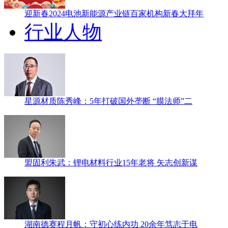
迎新春2024电池新能源产业链百家机构新春大拜年
行业人物
星源材质陈秀峰：5年打破国外垄断 “膜法师”二
盟固利朱武：锂电材料行业15年老将 矢志创新谋
湖南德赛程月帆：守初心练内功 20余年笃志于电