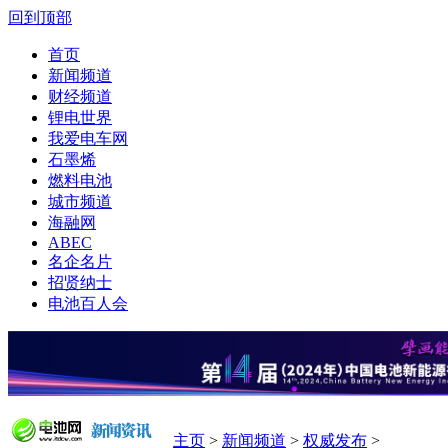
回到顶部
首页
新闻频道
财经频道
锂电世界
我爱电车网
石墨烯
燃料电池
城市频道
海融网
ABEC
名企名片
招贤纳士
电池百人会
主页
>
新闻频道
>
权威发布
>