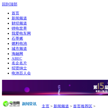
回到顶部
首页
新闻频道
财经频道
锂电世界
我爱电车网
石墨烯
燃料电池
城市频道
海融网
ABEC
名企名片
招贤纳士
电池百人会
主页
>
新闻频道
>
首页推荐区
>