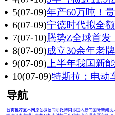
5
(07-09)
年产60万吨！
6
(07-09)
宁德时代拟全额
7
(07-10)
腾势Z全球首发
8
(07-09)
成立30余年老
9
(07-09)
上半年我国新能源
10
(07-09)
特斯拉：电动
导航
首页推荐区
本网原创
微信同步
微博同步
国内新闻
国际新闻
技