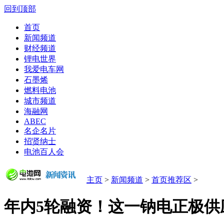
回到顶部
首页
新闻频道
财经频道
锂电世界
我爱电车网
石墨烯
燃料电池
城市频道
海融网
ABEC
名企名片
招贤纳士
电池百人会
主页
>
新闻频道
>
首页推荐区
>
年内5轮融资！这一钠电正极供应