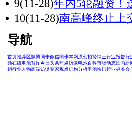
9
(11-28)
年内5轮融资！
10
(11-28)
南高峰终止上交
导航
首页推荐区
微博同步
微信同步
本网原创
招贤纳士
行业报告
行
频在线
电池智库
今日头条
焦点访谈
电池百科
市场动态
国内新
销
行业人物
高端访谈
专家观点
机构分析
电池快讯
行业标准
会