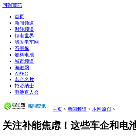
回到顶部
首页
新闻频道
财经频道
锂电世界
我爱电车网
石墨烯
燃料电池
城市频道
海融网
ABEC
名企名片
招贤纳士
电池百人会
主页
>
新闻频道
>
本网原创
>
关注补能焦虑！这些车企和电