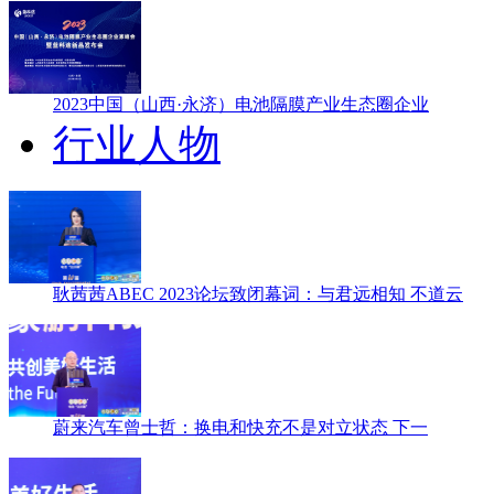
2023中国（山西·永济）电池隔膜产业生态圈企业
行业人物
耿茜茜ABEC 2023论坛致闭幕词：与君远相知 不道云
蔚来汽车曾士哲：换电和快充不是对立状态 下一