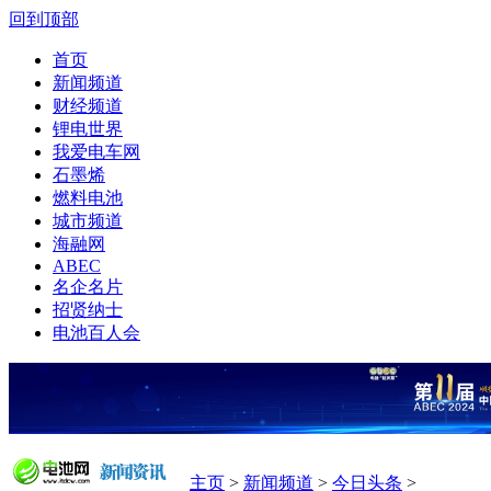
回到顶部
首页
新闻频道
财经频道
锂电世界
我爱电车网
石墨烯
燃料电池
城市频道
海融网
ABEC
名企名片
招贤纳士
电池百人会
主页
>
新闻频道
>
今日头条
>