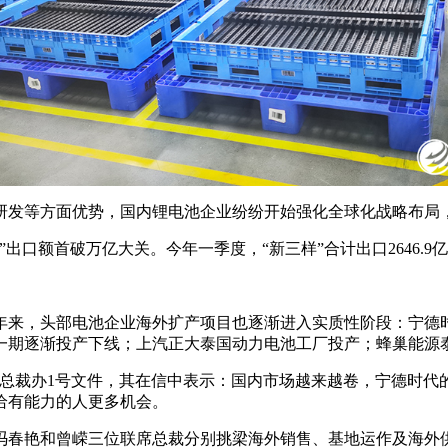
研发等方面优势，国内锂电池企业纷纷开始强化全球化战略布局
出口额首破万亿大关。今年一季度，“新三样”合计出口2646.9亿
年来，头部电池企业海外扩产项目也逐渐进入实质性阶段：宁德
一期逐渐投产下线；上汽正大泰国动力电池工厂投产；蜂巢能源
024年总裁办1号文件，其在信中表示：国内市场越来越卷，宁德时
给有能力的人更多机会。
冯春艳和曾嵘三位联席总裁分别挑梁海外销售、基地运作及海外