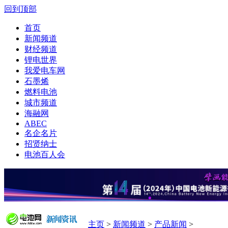
回到顶部
首页
新闻频道
财经频道
锂电世界
我爱电车网
石墨烯
燃料电池
城市频道
海融网
ABEC
名企名片
招贤纳士
电池百人会
主页
>
新闻频道
>
产品新闻
>