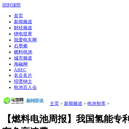
回到顶部
首页
新闻频道
财经频道
锂电世界
我爱电车网
石墨烯
燃料电池
城市频道
海融网
ABEC
名企名片
招贤纳士
电池百人会
主页
>
新闻频道
>
电池智库
>
【燃料电池周报】我国氢能专