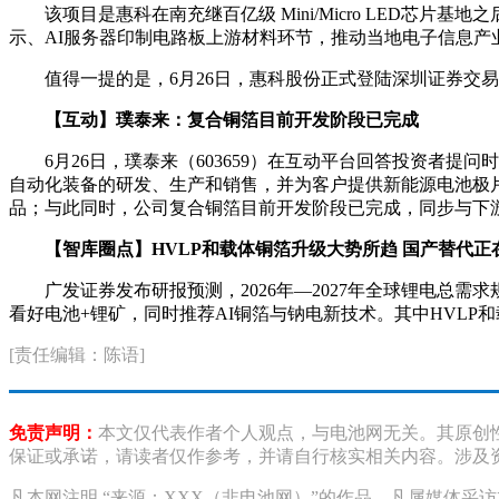
该项目是惠科在南充继百亿级 Mini/Micro LED
示、AI服务器印制电路板上游材料环节，推动当地电子信息产
值得一提的是，6月26日，惠科股份正式登陆深圳证券交易
【互动】璞泰来：复合铜箔目前开发阶段已完成
6月26日，璞泰来（603659）在互动平台回答投资
自动化装备的研发、生产和销售，并为客户提供新能源电池极
品；与此同时，公司复合铜箔目前开发阶段已完成，同步与下
【智库圈点】HVLP和载体铜箔升级大势所趋 国产替代正
广发证券发布研报预测，2026年—2027年全球锂电总需求规
看好电池+锂矿，同时推荐AI铜箔与钠电新技术。其中HVLP
[责任编辑：陈语]
免责声明：
本文仅代表作者个人观点，与电池网无关。其原创
保证或承诺，请读者仅作参考，并请自行核实相关内容。涉及
凡本网注明 “来源：XXX（非电池网）”的作品，凡属媒体