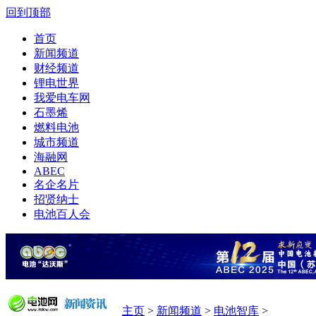
回到顶部
首页
新闻频道
财经频道
锂电世界
我爱电车网
石墨烯
燃料电池
城市频道
海融网
ABEC
名企名片
招贤纳士
电池百人会
主页
>
新闻频道
>
电池智库
>