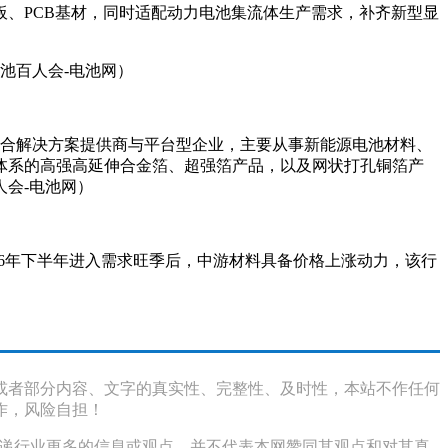
覆铜板、PCB基材，同时适配动力电池集流体生产需求，补齐新型显
电池百人会-电池网）
的综合解决方案提供商与平台型企业，主要从事新能源电池材料、
体系的高强高延伸合金箔、超强箔产品，以及网状打孔铜箔产
会-电池网）
。预计2026年下半年进入需求旺季后，中游材料具备价格上涨动力，该行
或者部分内容、文字的真实性、完整性、及时性，本站不作任何
作，风险自担！
传递行业更多的信息或观点，并不代表本网赞同其观点和对其真