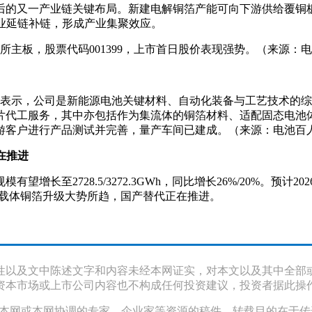
芯片基地之后的又一产业链关键布局。新建电解铜箔产能可向下游供给
业延链补链，形成产业集聚效应。
所主板，股票代码001399，上市首日股价表现强势。（来源：
者提问时表示，公司是新能源电池关键材料、自动化装备与工艺技术
片代工服务，其中亦包括作为集流体的铜箔材料、适配固态电池
游客户进行产品测试并完善，量产车间已建成。（来源：电池百人
在推进
模有望增长至2728.5/3272.3GWh，同比增长26%/20%
和载体铜箔升级大势所趋，国产替代正在推进。
性以及文中陈述文字和内容未经本网证实，对本文以及其中全部
资本市场或上市公司内容也不构成任何投资建议，投资者据此操
采访本网或本网协调的专家、企业家等资源的稿件，转载目的在于