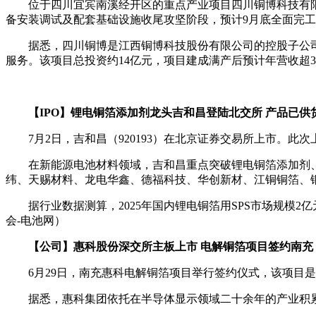
位于四川宜宾南溪经开区的重点产业项目四川铜博科技有限
备安装调试及配套基础设施收尾攻坚阶段，预计9月底全面完
据悉，四川铜博是江西铜博科技股份有限公司的控股子公
服务。该项目总投资约‌14亿元‌，项目建成满产后预计年营收超
【IPO】锂电铜箔添加剂龙头吉和昌登陆北交所 产品已供
7月2日，吉和昌（920193）在北京证券交易所上市。此次上
在新能源电池材料领域，吉和昌重点突破锂电铜箔添加剂
纬、天赐材料、龙电华鑫、德福科技、华创新材、江铜铜箔、
据行业数据测算，2025年国内锂电铜箔用SPS市场规模2
会-电池网）
【公司】惠科股份深交所主板上市 电解铜箔项目签约南充
6月29日，南充惠科电解铜箔项目举行签约仪式，该项目
据悉，惠科集团依托在半导体显示领域二十余年的产业积