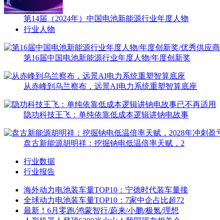
第14届（2024年）中国电池新能源行业年度人物
行业人物
第16届中国电池新能源行业年度人物/年度创新奖
从赤峰到乌兰察布，远景AI电力系统重塑智算底座
隐功科技王飞：单纯依靠低成本逻辑讲钠电故事
盘古新能源胡明祥：挖掘钠电低温倍率天赋，2
行业数据
行业报告
海外动力电池装车量TOP10：宁德时代装车量接
全球动力电池装车量TOP10：7家中企占比超72
最新！6月零跑/鸿蒙智行/蔚来/小鹏/极氪/理想