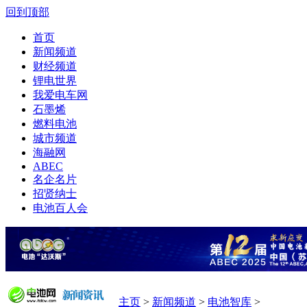
回到顶部
首页
新闻频道
财经频道
锂电世界
我爱电车网
石墨烯
燃料电池
城市频道
海融网
ABEC
名企名片
招贤纳士
电池百人会
主页
>
新闻频道
>
电池智库
>