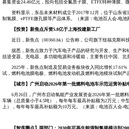
募集资金24.46亿元，投向包括全氟质子膜、ETFE特种薄
资料显示，东岳未来材料成立于2017年12月，位于山
制氢膜、ePTFE微孔膜等产品体系。（来源：电池百人会-电池
【投资】新焦点斥资5.8亿于上海投建新工厂
近日，新焦点（00360.hk）公告称，公司旗下纽福克
据悉，新焦点致力于汽车电子产品的研究与开发、生产和
括逆变器、充电器、多功能电源和冷暖箱，主要售往中国、北
2025年，新焦点制造及贸易业务板块收入同比增长17.
试，燃料电池膜电极、燃料电池发动机及燃料电池模块试制产
【城市】广州启动2026年第一批燃料电池车示范运营补贴
6月26日，广州市启动氢能产业发展资金2026年第一批燃
车辆（总质量小于4.5吨），每年每车最高补贴额为2万元；中
上），每年每车最高补贴额为10万元。（来源：电池百人会-电
【智库圈点】两部门：2030年可再生能源制氢规模达到20