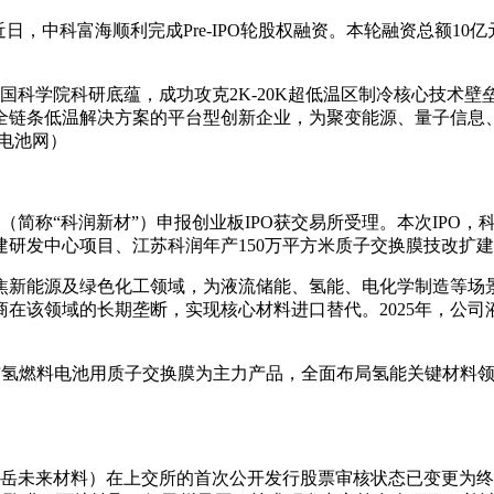
日，中科富海顺利完成Pre-IPO轮股权融资。本轮融资总额1
中国科学院科研底蕴，成功攻克2K-20K超低温区制冷核心技
全链条低温解决方案的平台型创新企业，为聚变能源、量子信息
电池网）
简称“科润新材”）申报创业板IPO获交易所受理。本次IPO，科
建研发中心项目、江苏科润年产150万平方米质子交换膜技改扩
聚焦新能源及绿色化工领域，为液流储能、氢能、电化学制造等
该领域的长期垄断，实现核心材料进口替代。2025年，公司液
膜与氢燃料电池用质子交换膜为主力产品，全面布局氢能关键材料
：东岳未来材料）在上交所的首次公开发行股票审核状态已变更为