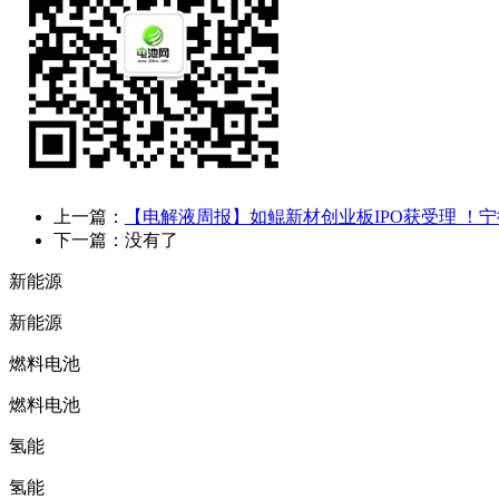
上一篇：
【电解液周报】如鲲新材创业板IPO获受理 ！宁
下一篇：没有了
新能源
新能源
燃料电池
燃料电池
氢能
氢能