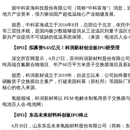
据中科富海科技股份有限公司（简称“中科富海”）消息，近
地方产业资本，强力驱动国产超低温核心产业稳健发展。
据悉，中科富海成立于2016年8月，总部位于北京，依托
等三层技术栈，是国内极少数能够提供从工业温区到量子温区
新兴产业提供不可或缺的低温系统保障。（来源：电池百人会-
【IPO】拟募资9.65亿元！科润新材创业板IPO获受理
深交所官网显示，6月27日，苏州科润新材料股份有限公司（
吨高端含氟聚合物项目、年产60万平方米质子交换膜项目及新
据悉，科润新材成立于2019年，自设立以来，公司始终
磺酸质子交换膜自主量产，打破美国科慕（原杜邦）等国际厂商在
核心的收入来源。
氢能领域，科润新材将以 PEM 电解水制氢用质子交换
电池百人会-电池网）
【IPO】东岳未来材料科创板IPO终止
6月30日，山东东岳未来氢能材料股份有限公司（简称