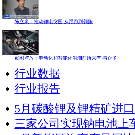
陈立泉：推动锂电突围 从跟跑到领跑
岚图卢放：电动化和智能化浪潮前所未有 与众多
行业数据
行业报告
5月碳酸锂及锂精矿进口
三家公司实现钠电池上