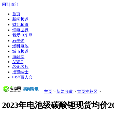
回到顶部
首页
新闻频道
财经频道
锂电世界
我爱电车网
石墨烯
燃料电池
城市频道
海融网
ABEC
名企名片
招贤纳士
电池百人会
主页
>
新闻频道
>
首页推荐区
>
2023年电池级碳酸锂现货均价2