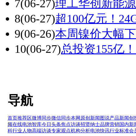
7
(06-27)
理工华创新能源
8
(06-27)
超100亿元！2
9
(06-26)
本周镍价大幅下
10
(06-27)
总投资155亿
导航
首页推荐区
微博同步
微信同步
本网原创
新闻图说
产品新闻
创
频在线
电池智库
今日头条
焦点访谈
招贤纳士
品牌营销
国内新
科
行业人物
高端访谈
专家观点
机构分析
电池快讯
行业标准
会