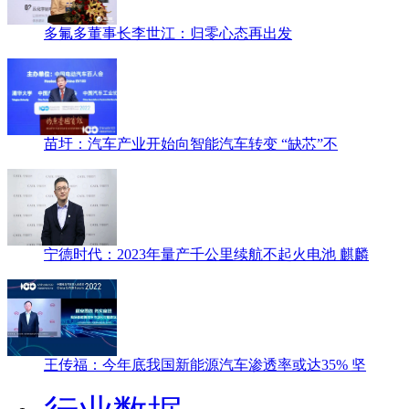
多氟多董事长李世江：归零心态再出发
苗圩：汽车产业开始向智能汽车转变 “缺芯”不
宁德时代：2023年量产千公里续航不起火电池 麒麟
王传福：今年底我国新能源汽车渗透率或达35% 坚