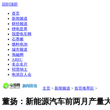
回到顶部
首页
新闻频道
财经频道
锂电世界
我爱电车网
石墨烯
燃料电池
城市频道
海融网
ABEC
名企名片
招贤纳士
电池百人会
主页
>
新闻频道
>
首页推荐区
>
董扬：新能源汽车前两月产量