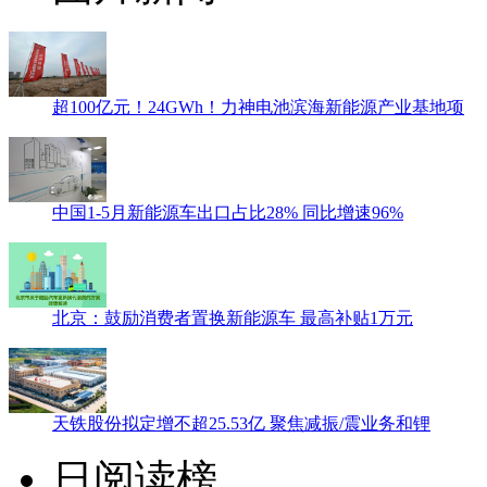
超100亿元！24GWh！力神电池滨海新能源产业基地项
中国1-5月新能源车出口占比28% 同比增速96%
北京：鼓励消费者置换新能源车 最高补贴1万元
天铁股份拟定增不超25.53亿 聚焦减振/震业务和锂
日阅读榜