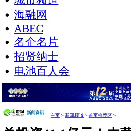
城市频道
海融网
ABEC
名企名片
招贤纳士
电池百人会
主页
>
新闻频道
>
首页推荐区
>