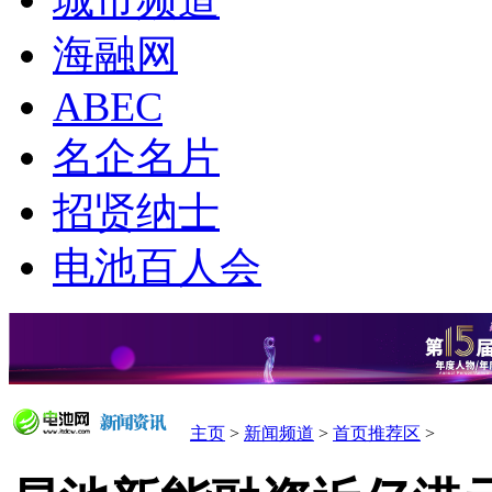
城市频道
海融网
ABEC
名企名片
招贤纳士
电池百人会
主页
>
新闻频道
>
首页推荐区
>