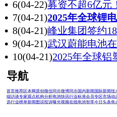
6
(04-22)
募资不超6亿元
7
(04-21)
2025年全球锂电
8
(04-21)
峰业集团签约18
9
(04-21)
武汉蔚能电池在
10
(04-21)
2025年全球铝
导航
首页推荐区
本网原创
微信同步
微博同步
国内新闻
国际新闻
技
端访谈
专家观点
机构分析
电池快讯
行业标准
会员专区
市场动
选
行业榜单
新闻图说
投诉曝光
视频在线
电池智库
今日头条
焦