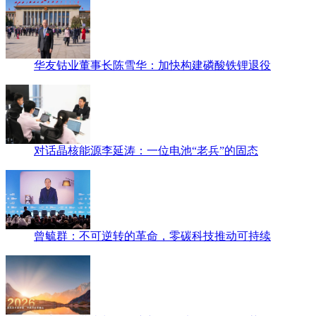
华友钴业董事长陈雪华：加快构建磷酸铁锂退役
对话晶核能源李延涛：一位电池“老兵”的固态
曾毓群：不可逆转的革命，零碳科技推动可持续