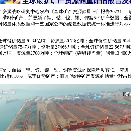
资源战略研究中心发布《全球矿产资源储量评估报告2023》。
磷8种矿产，并更新了锂、钴、镍、锡、钾盐5种矿产数据，全面客
不同储量体系数据和一些国家公布的储量数据按统一标准进行对
锰矿储量20.34亿吨，资源量80.73亿吨；全球铬铁矿储量20.4
铅矿储量7547万吨，资源量27466万吨；全球锌矿储量22,567万吨
万吨，资源量2780万吨；全球锂矿（碳酸锂当量）储量13,488万
丰富，而锡、铅、锌、镍、钴、铜等资源的保障程度较低，需进一
比超过10%，属于优势矿产；而其他9种矿产资源的储量全球占