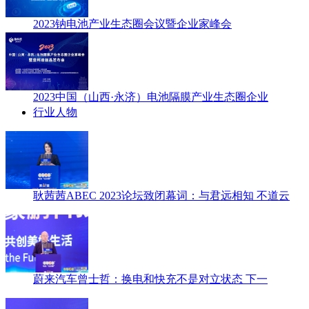
2023钠电池产业生态圈会议暨企业家峰会
2023中国（山西·永济）电池隔膜产业生态圈企业
行业人物
耿茜茜ABEC 2023论坛致闭幕词：与君远相知 不道云
蔚来汽车曾士哲：换电和快充不是对立状态 下一