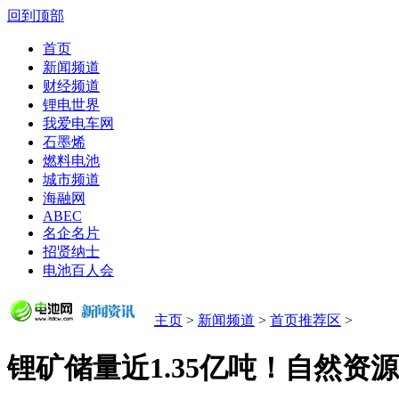
回到顶部
首页
新闻频道
财经频道
锂电世界
我爱电车网
石墨烯
燃料电池
城市频道
海融网
ABEC
名企名片
招贤纳士
电池百人会
主页
>
新闻频道
>
首页推荐区
>
锂矿储量近1.35亿吨！自然