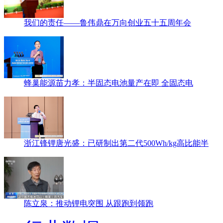
我们的责任——鲁伟鼎在万向创业五十五周年会
蜂巢能源苗力孝：半固态电池量产在即 全固态电
浙江锋锂唐光盛：已研制出第二代500Wh/kg高比能半
陈立泉：推动锂电突围 从跟跑到领跑