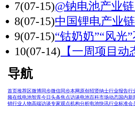
7
(07-15)
@钠电池产业链
8
(07-15)
中国锂电产业链
9
(07-15)
“钴奶奶”“风光
10
(07-14)
【一周项目动
导航
首页推荐区
微博同步
微信同步
本网原创
招贤纳士
行业报告
行
频在线
电池智库
今日头条
焦点访谈
电池百科
市场动态
国内新
销
行业人物
高端访谈
专家观点
机构分析
电池快讯
行业标准
会