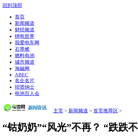
回到顶部
首页
新闻频道
财经频道
锂电世界
我爱电车网
石墨烯
燃料电池
城市频道
海融网
ABEC
名企名片
招贤纳士
电池百人会
主页
>
新闻频道
>
首页推荐区
>
“钴奶奶”“风光”不再？ “跌跌