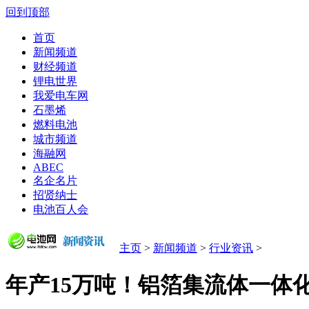
回到顶部
首页
新闻频道
财经频道
锂电世界
我爱电车网
石墨烯
燃料电池
城市频道
海融网
ABEC
名企名片
招贤纳士
电池百人会
主页
>
新闻频道
>
行业资讯
>
年产15万吨！铝箔集流体一体