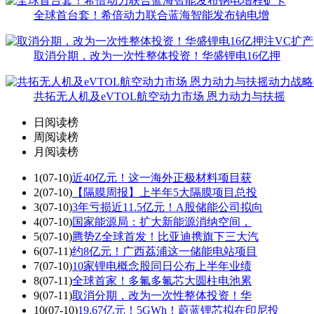
全球首台套！希倍动力联合蓝海智能发布钠电增
取消分期，改为一次性整体投资！华盛锂电16亿押
共拓无人机及eVTOL航空动力市场 恩力动力与扶摇
日阅读榜
周阅读榜
月阅读榜
1
(07-10)
近40亿元！这一海外正极材料项目获
2
(07-10)
【隔膜周报】上半年5大隔膜项目总投
3
(07-10)
3年亏损近11.5亿元！A股储能公司拟向
4
(07-10)
国家能源局：扩大新能源消纳空间，
5
(07-10)
腾势Z全球首发！比亚迪携旗下三大汽
6
(07-11)
约8亿元！广西荔浦这一储能电站项目
7
(07-10)
10家锂电概念股同日公布上半年业绩
8
(07-11)
全球首家！多氟多氟芯大圆柱电池累
9
(07-11)
取消分期，改为一次性整体投资！华
10
(07-10)
19.67亿元！5GWh！蔚蓝锂芯拟在印尼投