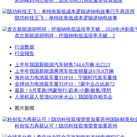
从赤峰到乌兰察布，远景AI电力系统重塑智算底座
隐功科技王飞：单纯依靠低成本逻辑讲钠电故事
盘古新能源胡明祥：挖掘钠电低温倍率天赋，2
行业数据
行业报告
上半年我国新能源汽车销售744.6万辆 出口23
上半年我国新能源乘用车批发销量达678.8万辆
海外动力电池装车量TOP10：宁德时代装车量接
全球动力电池装车量TOP10：7家中企占比超72
最新！6月零跑/鸿蒙智行/蔚来/小鹏/极氪/理想
人形机器人登顶6200米火山！我国现存相关企
图片新闻
科创实力再获认可！隐功科技双项荣誉加冕苏州