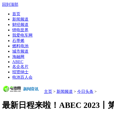
回到顶部
首页
新闻频道
财经频道
锂电世界
我爱电车网
石墨烯
燃料电池
城市频道
海融网
ABEC
名企名片
招贤纳士
电池百人会
主页
>
新闻频道
>
今日头条
>
最新日程来啦！ABEC 2023