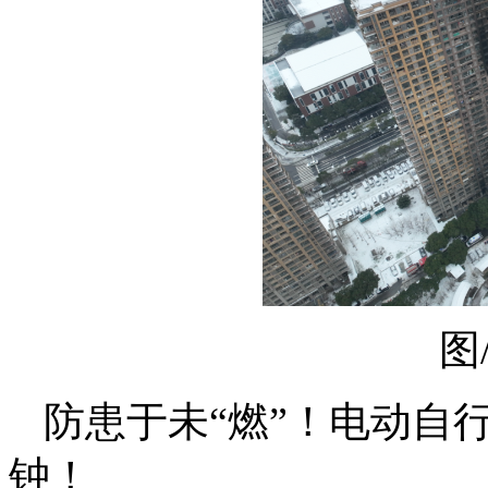
图
防患于未“燃”！电动自
钟！