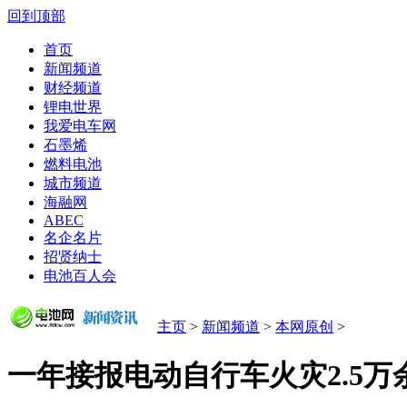
回到顶部
首页
新闻频道
财经频道
锂电世界
我爱电车网
石墨烯
燃料电池
城市频道
海融网
ABEC
名企名片
招贤纳士
电池百人会
主页
>
新闻频道
>
本网原创
>
一年接报电动自行车火灾2.5万