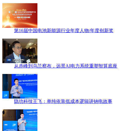
第16届中国电池新能源行业年度人物/年度创新奖
从赤峰到乌兰察布，远景AI电力系统重塑智算底座
隐功科技王飞：单纯依靠低成本逻辑讲钠电故事