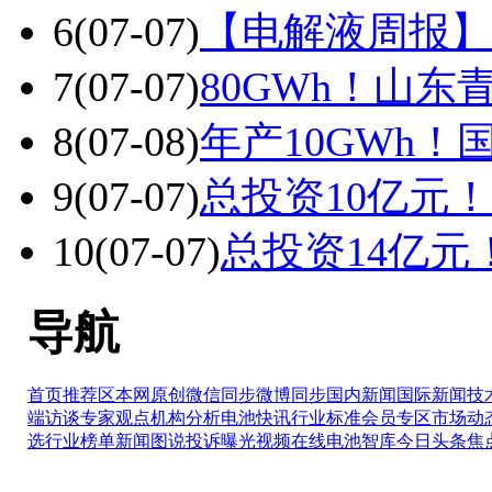
6
(07-07)
【电解液周报】
7
(07-07)
80GWh！山东
8
(07-08)
年产10GWh
9
(07-07)
总投资10亿元
10
(07-07)
总投资14亿
导航
首页推荐区
本网原创
微信同步
微博同步
国内新闻
国际新闻
技
端访谈
专家观点
机构分析
电池快讯
行业标准
会员专区
市场动
选
行业榜单
新闻图说
投诉曝光
视频在线
电池智库
今日头条
焦