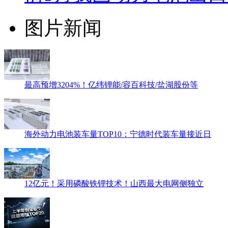
图片新闻
最高预增3204%！亿纬锂能/容百科技/盐湖股份等
海外动力电池装车量TOP10：宁德时代装车量接近日
12亿元！采用磷酸铁锂技术！山西最大电网侧独立