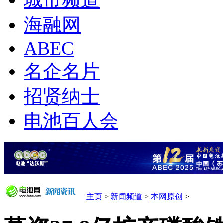
城市频道
海融网
ABEC
名企名片
招贤纳士
电池百人会
主页
>
新闻频道
>
本网原创
>