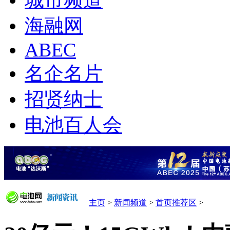
城市频道
海融网
ABEC
名企名片
招贤纳士
电池百人会
主页
>
新闻频道
>
首页推荐区
>