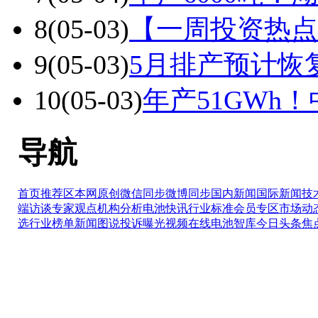
8
(05-03)
【一周投资热点
9
(05-03)
5月排产预计恢
10
(05-03)
年产51GWh
导航
首页推荐区
本网原创
微信同步
微博同步
国内新闻
国际新闻
技
端访谈
专家观点
机构分析
电池快讯
行业标准
会员专区
市场动
选
行业榜单
新闻图说
投诉曝光
视频在线
电池智库
今日头条
焦