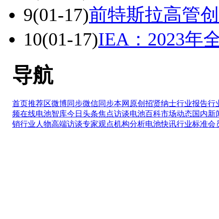
9
(01-17)
前特斯拉高管创
10
(01-17)
IEA：202
导航
首页推荐区
微博同步
微信同步
本网原创
招贤纳士
行业报告
行
频在线
电池智库
今日头条
焦点访谈
电池百科
市场动态
国内新
销
行业人物
高端访谈
专家观点
机构分析
电池快讯
行业标准
会