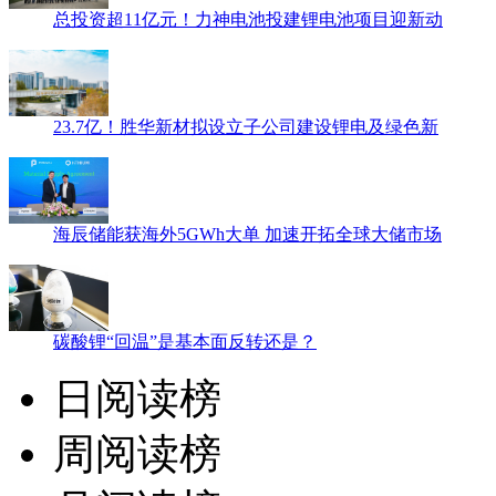
总投资超11亿元！力神电池投建锂电池项目迎新动
23.7亿！胜华新材拟设立子公司建设锂电及绿色新
海辰储能获海外5GWh大单 加速开拓全球大储市场
碳酸锂“回温”是基本面反转还是？
日阅读榜
周阅读榜