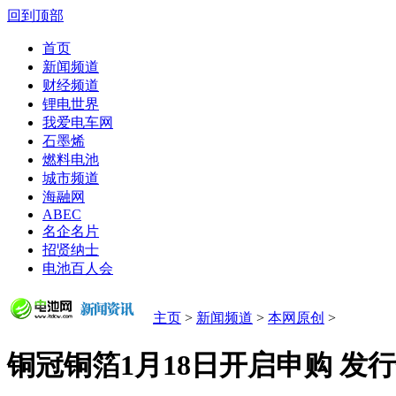
回到顶部
首页
新闻频道
财经频道
锂电世界
我爱电车网
石墨烯
燃料电池
城市频道
海融网
ABEC
名企名片
招贤纳士
电池百人会
主页
>
新闻频道
>
本网原创
>
铜冠铜箔1月18日开启申购 发行价