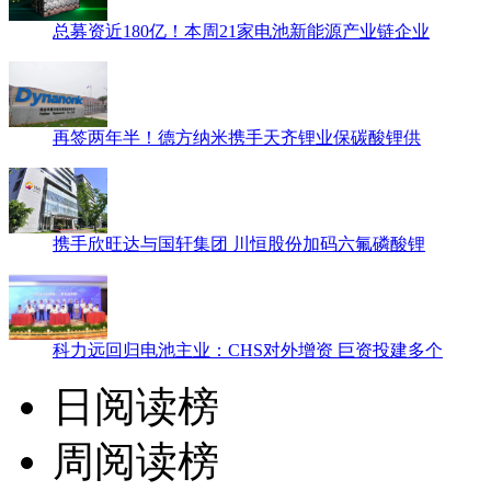
总募资近180亿！本周21家电池新能源产业链企业
再签两年半！德方纳米携手天齐锂业保碳酸锂供
携手欣旺达与国轩集团 川恒股份加码六氟磷酸锂
科力远回归电池主业：CHS对外增资 巨资投建多个
日阅读榜
周阅读榜