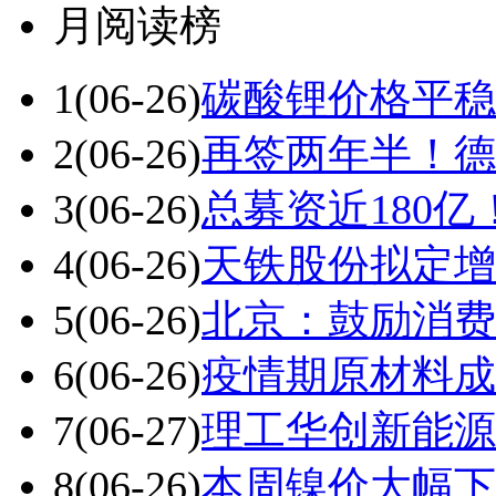
月阅读榜
1
(06-26)
碳酸锂价格平稳
2
(06-26)
再签两年半！德
3
(06-26)
总募资近180亿
4
(06-26)
天铁股份拟定增不
5
(06-26)
北京：鼓励消费
6
(06-26)
疫情期原材料成本
7
(06-27)
理工华创新能源
8
(06-26)
本周镍价大幅下