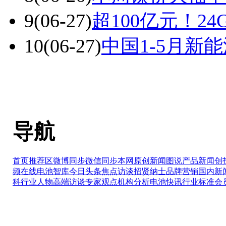
9
(06-27)
超100亿元！2
10
(06-27)
中国1-5月新
导航
首页推荐区
微博同步
微信同步
本网原创
新闻图说
产品新闻
创
频在线
电池智库
今日头条
焦点访谈
招贤纳士
品牌营销
国内新
科
行业人物
高端访谈
专家观点
机构分析
电池快讯
行业标准
会